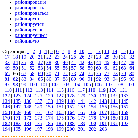
районированы
районировать
районироваться
районирует
районируется
районируешь
районируешься
районирую
Страницы:
1
|
2
|
3
|
4
|
5
|
6
|
7
|
8
|
9
|
10
|
11
|
12
|
13
|
14
|
15
|
16
|
17
|
18
|
19
|
20
|
21
|
22
|
23
|
24
|
25
|
26
|
27
|
28
|
29
|
30
|
31
|
32
|
33
|
34
|
35
|
36
|
37
|
38
|
39
|
40
|
41
|
42
|
43
|
44
|
45
|
46
|
47
|
48
|
49
|
50
|
51
|
52
|
53
|
54
|
55
|
56
|
57
|
58
|
59
|
60
|
61
|
62
|
63
|
64
|
65
|
66
|
67
|
68
|
69
|
70
|
71
|
72
|
73
|
74
|
75
|
76
|
77
|
78
|
79
|
80
|
81
|
82
|
83
|
84
|
85
|
86
|
87
|
88
|
89
|
90
|
91
|
92
|
93
|
94
|
95
|
96
|
97
|
98
|
99
|
100
|
101
|
102
|
103
|
104
|
105
|
106
|
107
|
108
|
109
|
110
|
111
|
112
|
113
|
114
|
115
|
116
|
117
|
118
|
119
|
120
|
121
|
122
|
123
|
124
|
125
|
126
|
127
|
128
|
129
|
130
|
131
|
132
|
133
|
134
|
135
|
136
|
137
|
138
|
139
|
140
|
141
|
142
|
143
|
144
|
145
|
146
|
147
|
148
|
149
|
150
|
151
|
152
|
153
|
154
|
155
|
156
|
157
|
158
|
159
|
160
|
161
|
162
|
163
|
164
|
165
|
166
|
167
|
168
|
169
|
170
|
171
|
172
|
173
|
174
|
175
|
176
|
177
|
178
|
179
|
180
|
181
|
182
|
183
|
184
|
185
|
186
|
187
|
188
|
189
|
190
|
191
|
192
|
193
|
194
|
195
|
196
|
197
|
198
|
199
|
200
|
201
|
202
|
203