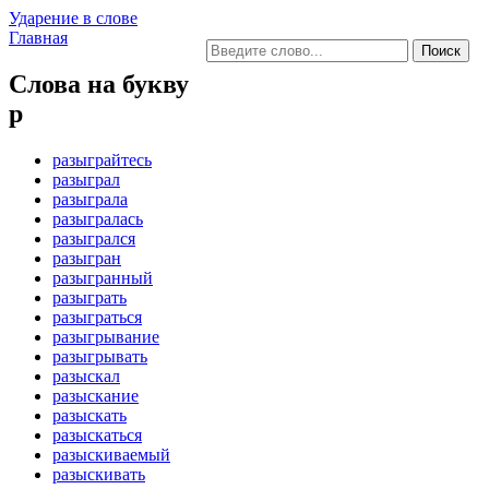
Ударение в слове
Главная
Слова на букву
р
разыграйтесь
разыграл
разыграла
разыгралась
разыгрался
разыгран
разыгранный
разыграть
разыграться
разыгрывание
разыгрывать
разыскал
разыскание
разыскать
разыскаться
разыскиваемый
разыскивать