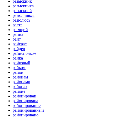
разыскник
разыскника
разыскной
разюлишься
разюлюсь
разят
разящий
раина
раит
райграс
райдер
райисполком
райка
райковый
райком
район
районам
районами
районах
районе
районирован
районирована
районирование
районированный
районировано