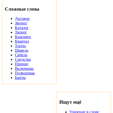
Сложные слова
Договор
Звонит
Каталог
Творог
Красивее
Квартал
Торты
Щавель
Свёкла
Средства
Принял
Включишь
Позвонишь
Банты
Ищут ещё
Ударение в слове