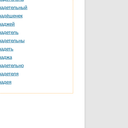
радетельный
радёшенек
раджей
радетель
радетельны
радеть
раджа
радетельно
радетеля
радея