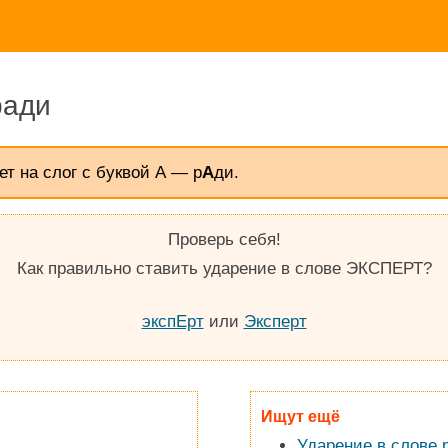
ради
ет на слог с буквой А — р
А
ди.
Проверь себя!
Как правильно ставить ударение в слове ЭКСПЕРТ?
экспЕрт
или
Эксперт
Ищут ещё
Ударение в слове 